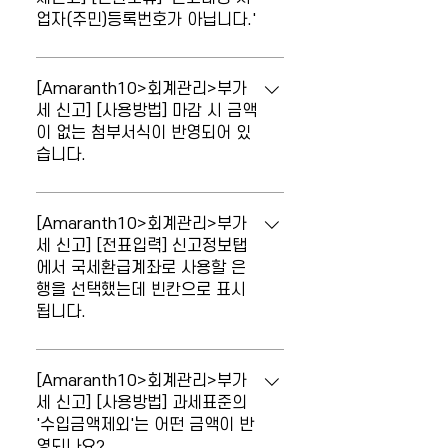
업자(주민)등록번호가 아닙니다.'
파일인지 확인해주세요.' 비암호화 파일 또
는 [국세청전자파일신고] 메뉴가 아닌 다른
'신고대상 사업자(주민)등록번호가 아닙니
메뉴에서 생성된 파일을 선택하여 형식검
다.' 파일제작 시 입력한 홈택스ID와 실제
[Amaranth10>회계관리>부가
증을 진행한 경우 발생하는 오류입니다. 참
홈택스 로그인한 ID가 다른 경우 발생하는
세 신고] [사용방법] 마감 시 금액
고로 저장경로의 'eosdata' 폴더의 파일
이 없는 첨부서식이 반영되어 있
오류입니다. 파일제작 시 홈택스ID는 시스
중 확장자가 .douzone인 파일이 비암호화
습니다.
템설정 > 조직관리 > [사업장관리] 메뉴의
파일입니다. 파일을 잘못 선택하지 않도록
'전자신고ID'란에 입력된 정보가 반영됩니
주의 바랍니다.
[부가세신고서] 마감 시 금액이 없는 첨부
다.
서식이 반영되어 있습니다. 전자신고 부가
[Amaranth10>회계관리>부가
가치세 서식 마감 시 해당 서식의 전자신고
세 신고] [전표입력] 신고정보탭
에서 국세환급계좌로 사용할 은
여부 값을 X로 변경할 수 있습니다. 또는,
행을 선택했는데 빈칸으로 표시
해당 서식 메뉴에서 '일괄삭제' 버튼을 클릭
됩니다.
하여 첨부서식을 완전히 삭제할 수 있습니
다. 해당 서식을 삭제 후 [부가세신고서]의
[부가세신고서] 신고정보 탭에서 국세 환급
'전자신고부가가치세 서식마감' 탭에서 우
금 계좌로 사용할 거래은행를 선택했는데
[Amaranth10>회계관리>부가
측 '서식 불러오기'를 클릭하여 서식을 다시
거래은행이 빈칸으로 표시됩니다. 거래처
세 신고] [사용방법] 과세표준의
반영해주시기 바랍니다.
'수입금액제외'는 어떤 금액이 반
코드도움하여 계좌번호 반영했는데, 거래
영되나요?