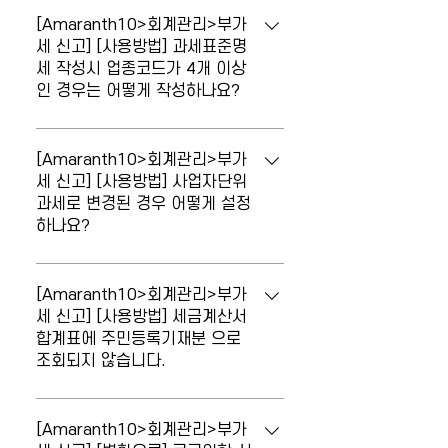
반영해주시기 바랍니다.
등감가상각자산취득명세서와 다릅니다. 고
[Amaranth10>회계관리>부가
정자산을 세금계산서 외의 증빙으로 수취
세 신고] [사용방법] 과세표준명
세 작성시 업종코드가 4개 이상
한 경우 14.그밖의 공제매입세액으로 집계
인 경우는 어떻게 작성하나요?
됩니다. [부가세신고서]에서 세금계산서 수
취분 중 11.고정자산매입과 14.그밖의 공
[부가세신고서] 과세표준명세 작성 시 업종
제매입세액 '42. 신용카드 등 매입세액 -
코드가 4개 이상인 경우는 어떻게 작성하
[Amaranth10>회계관리>부가
고정자산매입' 금액을 합산한 금액과 [건물
나요? '과세표준명세'의 마지막 업종에 합
세 신고] [사용방법] 사업자단위
등감가상각취득명세서]의 합계금액을 비교
과세로 변경된 경우 어떻게 설정
산하여 입력하시기 바랍니다.
하여 확인하시기 바랍니다.
하나요?
사업자단위과세로 변경된 경우 어떻게 설
정하나요? 1. [회계환경설정] 메뉴에서 '부
[Amaranth10>회계관리>부가
가가치세 신고유형'을 2.사업자단위과세로
세 신고] [사용방법] 세금계산서
합계표에 주민등록기재분 으로
변경 2. [부가세신고서] 메뉴의 우측상단
조회되지 않습니다.
'종사업장'을 클릭 후 주·종사업장 등록 및
일련번호를 입력합니다. 부가세신고서 및
[전자세금계산서합계표]에 주민등록기재분
관련서식은 신고구분 '구분 1.사업자단위
으로 조회되지 않습니다. ◎ 메뉴 : 회계관
[Amaranth10>회계관리>부가
과세'로 조회하여 작성해야 하며, [사업장