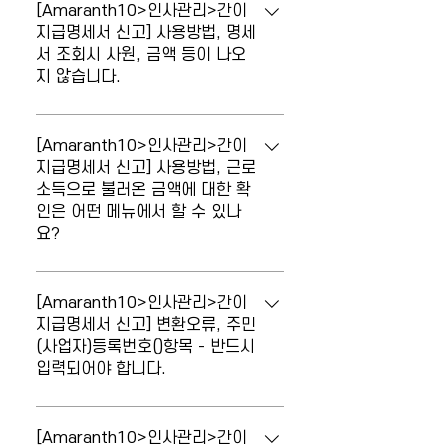
바랍니다.
뉴에서 확인할 수 있나요? [소득자소득현
[Amaranth10>인사관리>간이
통매입세액 면세사업등분(51)에 금액을 반
황] 메뉴에서 '소득구분'을 "1.거주자 사업
지급명세서 신고] 사용방법, 명세
영해 주시기 바랍니다.
서 조회시 사원, 금액 등이 나오
소득"으로 선택하여 신고 지급연월을 조회
지 않습니다.
하거나, [그밖의소득원천징수영수증] 메뉴
의 "사업소득" 탭에서 금액 확인 가능합니
[간이지급명세서] 메뉴 조회 시 사원, 금액
다
등이 나오지 않습니다. 메뉴 우측 상단의
[Amaranth10>인사관리>간이
"불러오기" 버튼 클릭하여 선택한 소득의
지급명세서 신고] 사용방법, 근로
소득으로 불러온 금액에 대한 확
데이터를 다시 반영하기 바랍니다.
인은 어떤 메뉴에서 할 수 있나
요?
근로소득으로 불러온 금액에 대한 확인은
어떤 메뉴에서 할 수 있나요? [급여현황(지
[Amaranth10>인사관리>간이
급/공제/과세/비과세)] 메뉴의 조회조건 중
지급명세서 신고] 변환오류, 주민
(사업자)등록번호()항목 - 반드시
'분류기준'을 "과세"로 선택 후 조회하여 과
입력되어야 합니다.
세총액 확인하시기 바랍니다. [간이지급명
세서]는 '지급월' 기준으로 집계하여 제출하
신고 시 오류가 발생합니다. '주민(사업자)
는 서식이며, [급여현황(지급/공제/과세/비
등록번호( )항목 - 반드시 입력되어야 합니
[Amaranth10>인사관리>간이
과세)]은 '귀속월' 기준으로 조회기간을 설