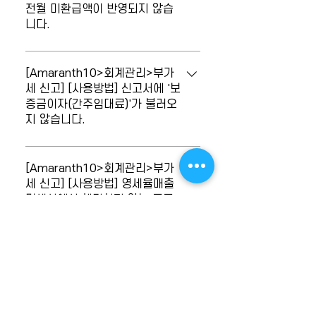
해당 지급월을 조회 후 마감 또는 승인해제
전월 미환급액이 반영되지 않습
방소득세액은 우측 하단의 '중도퇴사자 연
자신고 후 납부세액이 동일한지 확인하시
후 [간이지급명세서]에서 불러오기를 다시
니다.
말정산 환급액'의 '당월발생환급액'란으로
기 바랍니다.
작업하시기 바랍니다.
불러오기 됩니다. [연말정산자료입력] [지
전월미환급액이 반영되지 않습니다. 전월
방소득세특별징수명세서] 해당 환급액은
신고서에 차월이월환급액이 존재하는 경
[Amaranth10>회계관리>부가
'가감세액(조정액)'에 합산되어 당월 발생
우, [지방소득세특별징수명세서]메뉴의 문
세 신고] [사용방법] 신고서에 '보
납부세액과 차가감된 후 총납부세액으로
증금이자(간주임대료)'가 불러오
서번호 선택 창에서 신고서 추가 시 '전월기
계산됩니다.
지 않습니다.
준문서'에서 전월 신고서를 적용 후 현재 신
고서를 '불러오기' 하면 전월미환급액으로
[부동산임대공급가액명세서]를 작성했는
반영됩니다.
데, '보증금이자(간주임대료)'가 [부가세신
[Amaranth10>회계관리>부가
고서]에 불러오지 않습니다. '보증금이자
세 신고] [사용방법] 영세율매출
명세서에서 해당하지 않는 조문
(간주임대료)'는 임대인이 부담하는 경우
에 불러오는 금액이 있습니다.
전표분개를 통해 [부가세신고서]의 반영할
수 있습니다. [전표입력] 메뉴에서 아래와
[영세율매출명세서]에서 해당하지 않는 조
같이 입력합니다. 1. "차변) 세금과공과 /
문에 불러오는 금액이 있습니다. [영세율매
[Amaranth10>회계관리>부가
대변) 부가세예수금" 계정으로 입력 2. 부
출명세서]메뉴는 각 조문 별로 우측 서식에
세 신고] [사용방법] 세금계산서
가세정보 세무구분 : 14.건별매출 공급가
합계표에서 금액은 맞으나 매수
등록된 영세율 첨부서식의 금액 데이터를
액 : 간주임대료 세액 : 간주임대료의 10%
차이가 발생합니다.
불러옵니다. 우측 서식란에 반영된 서식 삭