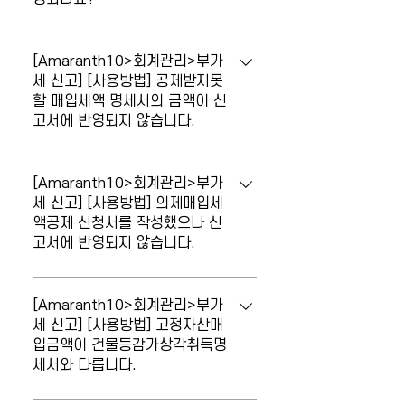
은행이 빈칸으로 조회되는 경우에는 금융
거래처 계좌에 금융기관코드를 입력하시기
[부가세신고서] 과세표준의 '수입금액제
바랍니다. ◎ 메뉴 경로 : 회계기초정보관
외'는 어떤 금액이 반영되나요? 유형자산
[Amaranth10>회계관리>부가
리 > 거래처/계좌/카드관리 > 금융거래처
또는 무형자산이 대변에 입력되어 있고 부
세 신고] [사용방법] 공제받지못
등록
할 매입세액 명세서의 금액이 신
가세예수금이 같이 입력된 경우 그 금액은
고서에 반영되지 않습니다.
수입금액제외 항목에 반영됩니다. 부가세
예수금의 공급가액이 유,무형자산의 금액
[공제받지못할매입세액명세서]의 안분 및
보다 큰 경우 대변에 입력된 유형(무형)자
정산금액이 부가세 신고서에 반영되지 않
[Amaranth10>회계관리>부가
산의 금액이 반영되고, 반대로 작은 경우
습니다. [공제받지못할매입세액명세서]를
세 신고] [사용방법] 의제매입세
부가세예수금의 공급가액이 반영됩니다.
액공제 신청서를 작성했으나 신
나중에 작성한 경우 [부가세신고서] 메뉴에
고서에 반영되지 않습니다.
서 <새로불러오기>를 이용하여 16.공제받
지못할 매입세액의 '51.공통매입세액 면세
[부가세신고서] 의제매입세액공제신청서를
사업등분' 금액을 반영해주시기 바랍니다.
작성하였으나 부가세 신고서에 반영되지
[Amaranth10>회계관리>부가
않습니다. [의제매입세액공제신청서]를 나
세 신고] [사용방법] 고정자산매
입금액이 건물등감가상각취득명
중에 작성한 경우 [부가세신고서] 메뉴에서
세서와 다릅니다.
<새로불러오기>를 이용하여 14.그밖의 공
제매입세액의 '43.의제 매입세액' 금액을
[부가세신고서] 고정자산매입금액이 건물