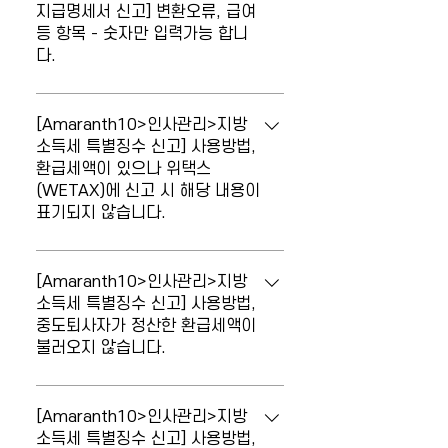
다.' [인사정보등록] 메뉴에서 해당 사원의
지급명세서 신고] 변환오류, 급여
정하는 메뉴입니다. 아래와 같이 급여의 지
등 항목 - 숫자만 입력가능 합니
인적 정보 중 '내외국인여부'와 '주민등록번
급월을 고려하여 조회기간을 설정하시기
다.
호' 또는 '외국인등록번호'를 확인하여 누락
바랍니다. ▶ 당월지급(귀속월 = 지급월)
된 정보를 입력하시기 바랍니다. [간이지급
→ 상반기 1~6월, 하반기 7~12월 ▶ 익월
신고 시 오류가 발생합니다. '급여 등 항목
명세서] 메뉴에서 '불러오기' 하여 정보를
지급(귀속월 ≠지급월) → 상반기 1~5월,
- 숫자만 입력가능합니다. 국세청(홈택스)
[Amaranth10>인사관리>지방
반영 후 마감한 뒤, [간이지급명세서전자신
하반기 6~12월 (12월 귀속, 1월 지급분
의 간이지급명세서 검증 기준상 지급월별
소득세 특별징수 신고] 사용방법,
고] 메뉴에서 다시 파일제작 하시기 바랍니
급여는 12월 지급한 것으로 보고 하반기에
환급세액이 있으나 위택스
근로소득 또는 사업소득 지급액이 음수인
다.
신고합니다.) ※ 같은 귀속월에 당월지급과
(WETAX)에 신고 시 해당 내용이
경우 오류로 검증되고 있습니다. * 해당 지
익월지급 급여가 같이 있는 경우, 신고 반
표기되지 않습니다.
급월의 급여(사업소득) 금액을 어떻게 처리
기별 지급월이 속하는 급여의 지급일별 과
또는 신고해야 하는지는 국세청 또는 관할
[지방소득세특별징수명세서] 우측에 환급
세총액을 따로 체크하여 합산하시기 바랍
세무서에 문의하신 뒤 결정에 따라 프로그
세액이 있으나, 위택스(WETAX)에 신고
[Amaranth10>인사관리>지방
니다.
램을 설정하시기 바랍니다. ▶ 금액 수정이
시 해당 내용이 표기되지 않습니다.
소득세 특별징수 신고] 사용방법,
필요한 경우 '월별데이터' 탭의 "(추가)과세
중도퇴사자가 정산한 환급세액이
Amaranth10에서는 파일 제작 시 전자신
소득" 또는 "(추가)지급액" 항목에 직접 입
불러오지 않습니다.
고 필수 항목만을 수록하고 있습니다. 환급
력하거나, 우측 상단 <금액일괄변경>을 이
액의 경우 필수 항목이 아니므로 수록하지
용하여 추가 소득을 입력하시기 바랍니다.
중도퇴사자가 발생하여 [연말정산자료입
않으며, '당월조정환급액'이 '가감세액(조정
▶ 금액 제외가 필요한 경우 각 소득별 입
력]에서 마감을 했으나, 정산한 환급세액이
[Amaranth10>인사관리>지방
액)'으로 합산되어 반영됩니다.
력 메뉴(급여입력, 사업소득자료입력)에서
불러오지 않습니다. 중도퇴사자의 환급 지
소득세 특별징수 신고] 사용방법,
Amaranth10의 총납부세액과 위택스 전