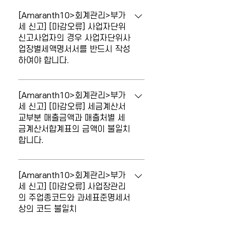
마감 시 오류가 발생합니다. 부가세 총괄납
부 사업장은 사업장별과표세액신고서를 반
[Amaranth10>회계관리>부가
드시 작성하여야 합니다. 부가세신고유형
세 신고] [마감오류] 사업자단위
신고사업자의 경우 사업자단위사
이 총괄납부인 사업장의 주사업장은 사업
업장별세액명서서를 반드시 작성
장별세액신고명세서를 작성한 후 [부가세
하여야 합니다.
신고서] 마감시 '서식불러오기'를 클릭하여
첨부서식으로 첨부되어야 합니다. ◎ 메뉴
마감 시 오류가 발생합니다. 사업자단위신
: 회계관리 > 부가가치세관리 > 주요서식 >
고사업자의 경우 사업자단위사업장별세액
[Amaranth10>회계관리>부가
사업장별신고명세서(총괄/단위)
명세서를 반드시 작성하여야 합니다. 부가
세 신고] [마감오류] 세금계산서
교부분 매출금액과 매출처별 세
세신고유형이 사업자단위과세인 사업장의
금계산서합계표의 금액이 불일치
주사업장은 사업자단위과세 사업장별신고
합니다.
명세서를 작성한 후 [부가세신고서] 마감시
'서식불러오기'를 클릭하여 첨부서식으로
마감 시 오류가 발생합니다. 세금계산서 교
첨부되어야 합니다. ◎ 메뉴 : 회계관리 >
부분 매출금액과 매출처별 세금계산서합계
[Amaranth10>회계관리>부가
부가가치세관리 > 주요서식 > 사업장별신
표의 금액이 불일치 합니다. [부가세신고
세 신고] [마감오류] 사업장관리
고명세서(총괄/단위)
의 주업종코드와 과세표준명세서
서]의 '과세-세금계산서 발급분'의 세액과
상의 코드 불일치
[세금계산서합계표]의 매출 부가세 합계 금
액이 불일치하는 경우 발생하는 마감 오류