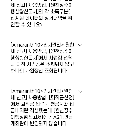
◎ 메뉴 : 시스템설정 > 조직관리 > [사업장
세 신고] 사용방법, [원천징수이
행상황신고서]의 각 소득구분에
관리] 위 메뉴에서 기본 정보 중 '관할세무
집계된 데이터의 상세내역을 확
서'를 변경하시기 바랍니다.
인할 수 있나요?
[원천징수이행상황신고서]의 각 소득구분
에 집계된 데이터의 상세내역을 확인할 수
[Amaranth10>인사관리> 원천
있나요? 원천징수이행상황신고서를 조회
세 신고] 사용방법, [원천징수이
행상황신고서]에서 사업장 선택
후 소득구분 별 "코드"를 클릭하면 각 소득
시 지점 사업장은 조회되지 않고
구분 별 상세내역을 조회할 수 있습니다.
하나의 사업장만 조회됩니다.
[원천징수이행상황신고서]에서 사업장 선
택 시 지점 사업장은 조회되지 않고 하나의
[Amaranth10>인사관리>원천
사업장만 조회됩니다. ◎ 메뉴 : 세무관리 >
세 신고] 사용방법, [퇴직금산정]
에서 퇴직금 입력시 연금계좌 입
원천세신고 > [원천세신고지설정] 위 메뉴
금내역란 작성했는데 [원천징수
의 원천세신고유형이 '사업자단위과세'인
이행상황신고서]에서 A21.연금
경우, 우측 상단 '신고사업장설정'에 반영된
계좌란에 반영되지 않습니다.
'주(총괄납부)사업장'의 코드만 조회되며,