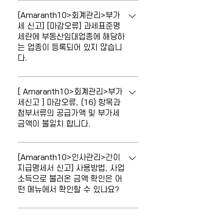
마감 시 오류가 발생합니다. 사업장관리의
입니다. 세금계산서 건에 대한 전표를 수정
주업종코드와 과세표준명세상의 코드 불일
[Amaranth10>회계관리>부가
했거나, 새로 입력했다면 [부가세신고서]와
치 [사업장관리] 메뉴의 주업종코드와 [부
세 신고] [마감오류] 과세표준명
[세금계산서합계표]를 각각 '새로불러오
세란에 부동산임대업종에 해당하
가세신고서]의 과세표준명세 업종코드가
기'를 이용하여 재집계 후 마감하시기 바랍
는 업종이 등록되어 있지 않습니
다른 경우 발생하는 마감 오류로 업종코드
니다.
다.
를 일치시킨 후 마감하시기 바랍니다.
마감 시 오류가 발생합니다. [부동산임대공
급가액명세서] 서식이 작성되어 있는데, 과
[ Amaranth10>회계관리>부가
세표준명세란에 부동산임대업종
세신고 ] 마감오류, (16) 항목과
첨부서류의 공급가액 및 부가세
(701101~701700,921404)에 해당하
금액이 불일치 합니다.
는 업종이 등록되어있지 않습니다. [부동산
임대공급가액명세서]를 작성했으나, [부가
마감 시 오류가 발생합니다. 16. 공제받지
세신고서] 과세표준명세에는 부동산임대
못할 매입세액 항목과 첨부서류(공제받지
[Amaranth10>인사관리>간이
관련 업종 코드가 입력되어 있지 않은 경우
못할 매입세액 계산근거)의 공급가액 및 부
지급명세서 신고] 사용방법, 사업
발생하는 마감 오류입니다. 부동산임대 관
소득으로 불러온 금액 확인은 어
가세 금액이 불일치합니다. [공제받지못할
련 업종이 주업종이 아닌 사업장이라면,
떤 메뉴에서 확인할 수 있나요?
매입세액명세서]를 나중에 작성한 경우 [부
[부가세신고서]의 과세표준명세에서 부동
가세신고서] 메뉴에서 '새로 불러오기'를 이
산임대 업종코드를 추가하여 입력하시기
사업소득으로 불러온 금액 확인은 어떤 메
용하여 공제받지 못할 매입세액(16)의 공