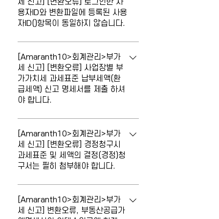
리 > 회계기초정보관리 > 거래처/계좌/카
세 신고] [변환오류] 로그인한 사
별신고명세서(총괄/단위)] 메뉴도 같이 작
용자ID와 변환파일에 등록된 사용
드관리 > 일반거래처등록 사업자등록번호
성하여 첨부하시기 바랍니다.
자ID()항목이 동일하지 않습니다.
가 없는 개인의 경우 위 메뉴에서 거래처구
분을 "3.주민"으로 등록하셔야 합니다. [일
신고 시 오류가 발생합니다. 로그인한 사용
반거래처등록] 메뉴에서 거래처구분을 수
자ID와 변환파일에 등록된 사용자ID()항목
[Amaranth10>회계관리>부가
정하여 저장 후 [세금계산서합계표] 메뉴에
이 동일하지 않습니다. 홈택스에 로그인한
세 신고] [변환오류] 사업장별 부
서 '새로불러오기'를 클릭하여 재집계하면
가가치세 과세표준 납부세액(환
ID와 [전자신고] 메뉴에서 파일작성 시 입
주민등록번호 발급분으로 집계됩니다.
급세액) 신고 명세서를 제출 하셔
력된 홈택스 ID의 정보가 다른 경우 발생합
야 합니다.
니다. [전자신고] 메뉴의 홈택스 ID는 [사업
장관리] 메뉴의 전자신고 ID가 자동 반영되
신고 시 오류가 발생합니다. 사업자단위과
므로 [사업장관리] 메뉴에서 ID를 수정 후
세사업자입니다. 사업자단위과세 사업장별
[Amaranth10>회계관리>부가
다시 파일 제작하여 신고하시기 바랍니다.
부가가치세과세표준및납부세액(환급세액)
세 신고] [변환오류] 경정청구시
과세표준 및 세액의 결정(경정)청
신고명세서를 제출하셔야 합니다. [사업자
구서는 필히 첨부해야 합니다.
단위 과세의 사업장별 부가가치세 과세표
준 및 납부세액(환급세액) 신고명세서]의
신고 시 오류가 발생합니다. [부가세신고
납부(환급)세액을 확인하십시요. 부가세 신
서] 경정청구 시 과세표준 및 세액의 결정
[Amaranth10>회계관리>부가
고유형이 사업자단위과세인 사업장의 경
(경정)청구서는 필히 첨부해야 합니다. 경
세 신고] 변환오류, 부동산공급가
우, 사업자단위과세 사업장별 신고명세서