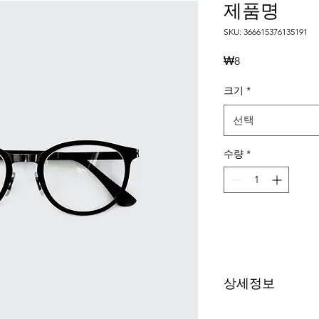
제품명
SKU: 366615376135191
가
₩8
격
크기
*
선택
수량
*
상세정보
제품의 세부 사항들을 