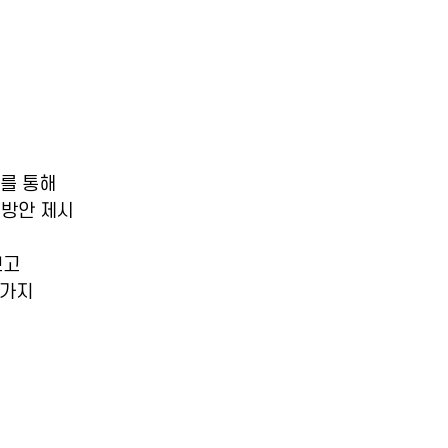
유를 통해
 방안 제시
보고
0가지