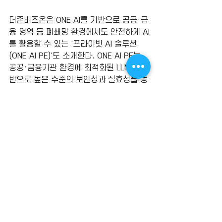
더존비즈온은 ONE AI를 기반으로 공공·금
융 영역 등 폐쇄망 환경에서도 안전하게 AI
를 활용할 수 있는 '프라이빗 AI 솔루션
(ONE AI PE)'도 소개한다. ONE AI PE는 
공공·금융기관 환경에 최적화된 
LLM
을 기
반으로 높은 수준의 보안성과 실효성을 동
시에 갖췄다. 망분리 환경에서도 고성능 
AI 모델을 안정적으로 운영할 수 있다.
부산=임동식 기자 
dslim@etnews.com
출처: 
https://www.etnews.com/2025071
1000325
NEWS
댓글