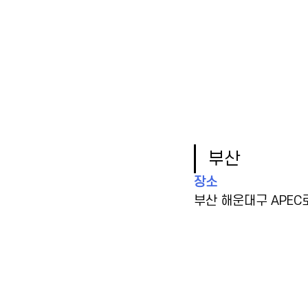
부산
장소
부산 해운대구 APEC로