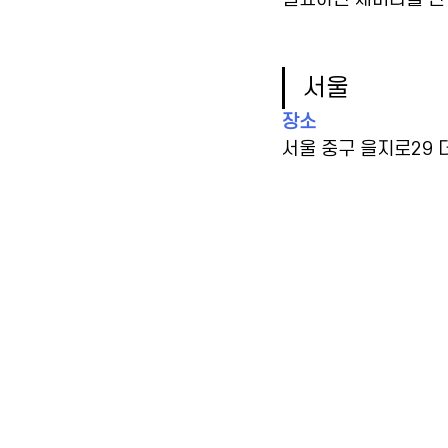
서울
장소
서울 중구 을지로29 