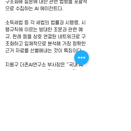
구조화해 질문에 대한 관련 법령을 포괄적
으로 수집하는 AI 에이전트다.
소득세법 등 각 세법의 법률과 시행령, 시
행규칙에 이르는 방대한 조문과 관련 예
규, 판례 등을 상호 연결된 네트워크로 구
조화하고 입체적으로 분석해 가장 정확한 
근거 자료를 선별해내는 것이 특징이다.
지용구 더존AI연구소 부사장은 “국내 AI 
서비스 산업을 이끌어갈 학회의 첫걸음인 
창립 학술대회에서 기술력을 인정받았다
는 점에서 의미가 크다”고 밝혔다.
출처: 
https://www.kwnews.co.kr/page/view/2
025121412585498247
NEWS