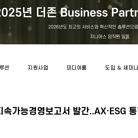
루션
지원사업
미디어룸
도입 & 세미
지속가능경영보고서 발간..AX·ESG 통