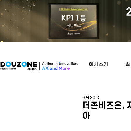
회사소개
솔
6월 30일
더존비즈온, 
아